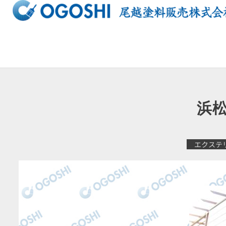
内
容
を
ス
キ
ッ
プ
浜
エクステ