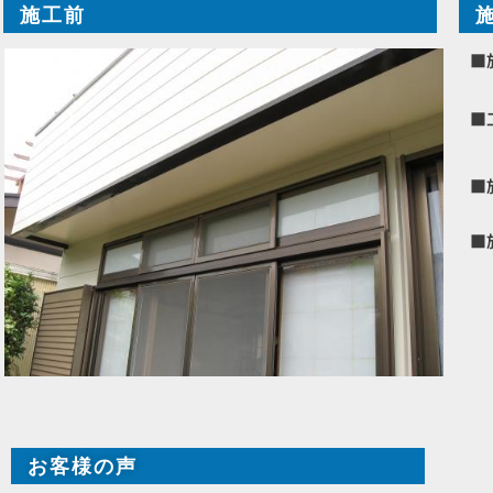
施工前
■
■
■
■
お客様の声