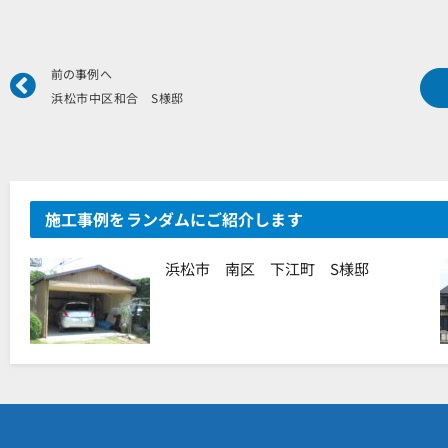
Prev
前の事例へ
浜松市中区和合 S様邸
施工事例をランダムにご紹介します
浜松市 南区 下江町 S様邸