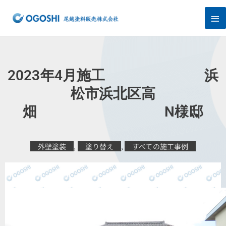
内
メ
容
を
イ
ス
キ
ン
ッ
プ
メ
2023年4月施工 浜
ニ
松市浜北区高
畑 N様邸
ュ
ー
外壁塗装
,
塗り替え
,
すべての施工事例