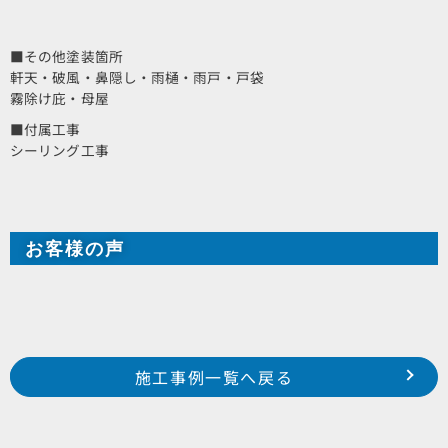
■その他塗装箇所
軒天・破風・鼻隠し・雨樋・雨戸・戸袋
霧除け庇・母屋
■付属工事
シーリング工事
お客様の声
Prev
前の事例へ
次の事例へ
施工事例一覧へ戻る
2023年4月施工 浜松市西区馬郡町 刑部様邸
2023年4月施工 浜松市西区入野町 A様邸