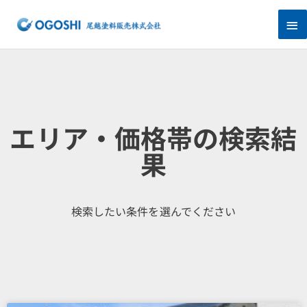
内
メ
容
を
イ
ス
キ
ン
ッ
プ
メ
ニ
エリア・価格帯の検索結
ュ
果
ー
検索したい条件を選んでください