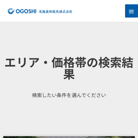
内
メ
容
を
イ
ス
キ
ン
ッ
プ
メ
ニ
エリア・価格帯の検索結
ュ
果
ー
検索したい条件を選んでください