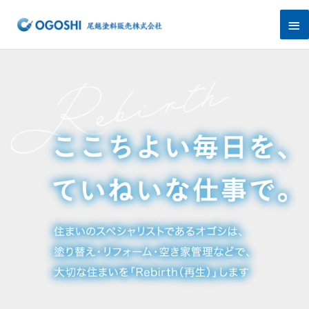
内
メ
容
を
イ
ス
キ
ン
ッ
プ
メ
ニ
ュ
ー