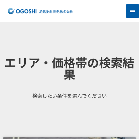
内
メ
容
を
イ
ス
キ
ン
ッ
プ
メ
ニ
エリア・価格帯の検索結
ュ
果
ー
検索したい条件を選んでください