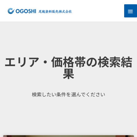
内
メ
容
を
イ
ス
キ
ン
ッ
プ
メ
ニ
エリア・価格帯の検索結
ュ
果
ー
検索したい条件を選んでください