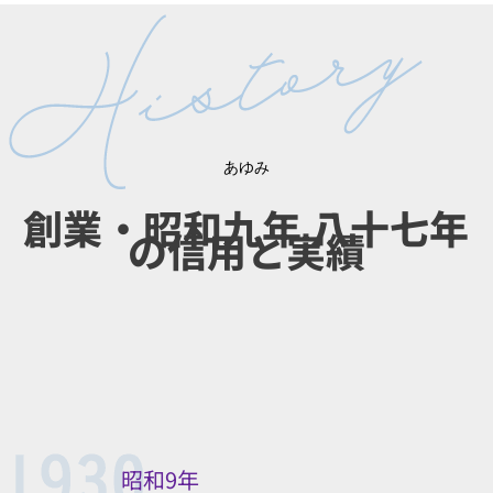
あゆみ
創業・昭和九年 八十七年
の信用と実績
昭和9年