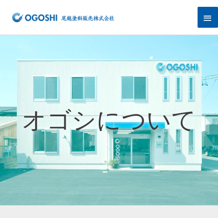
内
メ
容
を
イ
ス
キ
ン
ッ
プ
メ
ニ
ュ
オゴシについて
ー