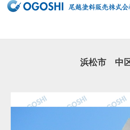
内
容
を
ス
キ
ッ
プ
浜松市 中