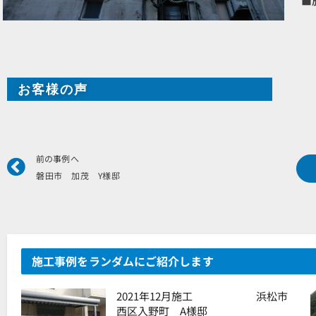
■
お客様の声
Prev
前の事例へ
磐田市 加茂 Y様邸
施工事例をランダムにご紹介します
2021年12月施工 浜松市
西区入野町 A様邸