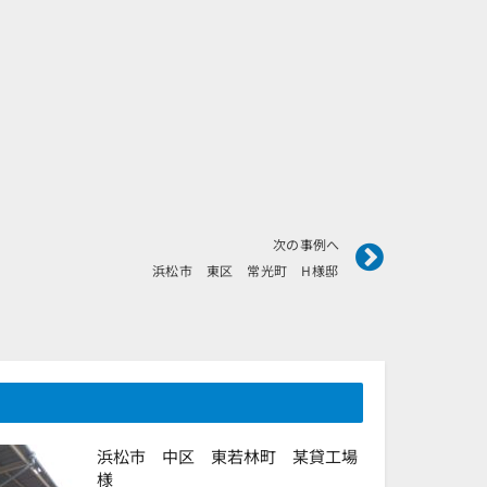
Next
次の事例へ
浜松市 東区 常光町 H様邸
浜松市 中区 東若林町 某貸工場
様