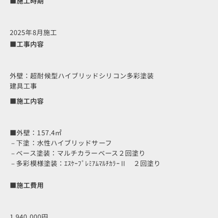
■施工時期
2025年8月施工
■工事内容
外壁：超耐候型ハイブリッドシリコン多彩塗装
建具工事
■施工内容
■外壁：157.4㎡
– 下塗：水性ハイブリッドサーフ
– ベース塗装：マルチカラーベース２回塗り
– 多彩模様塗装：ｴｽｹｰﾌﾟﾚﾐｱﾑﾏﾙﾁｶﾗｰⅡ ２回塗り
■施工費用
1,940,000円