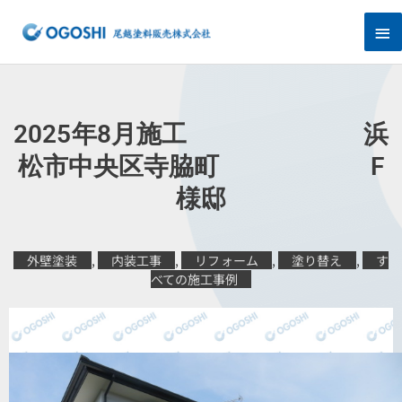
内
メ
容
を
イ
ス
キ
ン
ッ
プ
メ
2025年8月施工 浜
ニ
松市中央区寺脇町 F
様邸
ュ
ー
外壁塗装
,
内装工事
,
リフォーム
,
塗り替え
,
す
べての施工事例