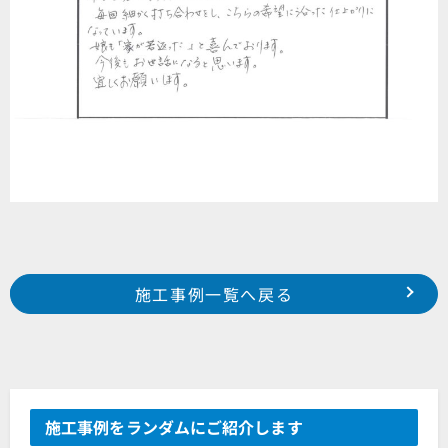
Prev
前の事例へ
次の事例へ
施工事例一覧へ戻る
2025年8月施工 浜松市中央区金折町 某工場様
2025年8月施工 磐田市上万能 ㈱レントスマイル様事務所
施工事例をランダムにご紹介します