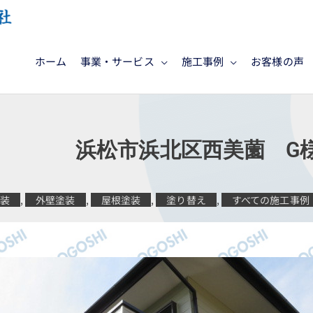
ホーム
事業・サービス
施工事例
お客様の声
施工 浜松市浜北区西美薗 G
塗装
,
外壁塗装
,
屋根塗装
,
塗り替え
,
すべての施工事例