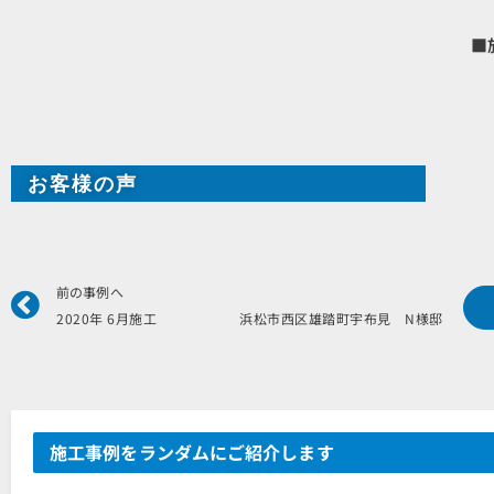
■
お客様の声
Prev
前の事例へ
2020年 6月施工 浜松市西区雄踏町宇布見 N様邸
施工事例をランダムにご紹介します