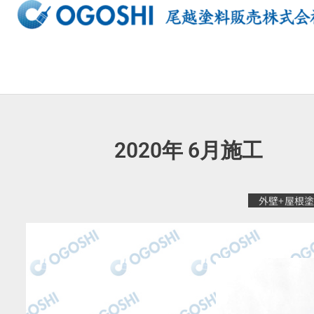
内
容
を
ス
キ
ッ
プ
2020年 6月
外壁+屋根