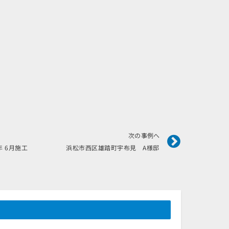
Next
次の事例へ
20年 6月施工 浜松市西区雄踏町宇布見 A様邸