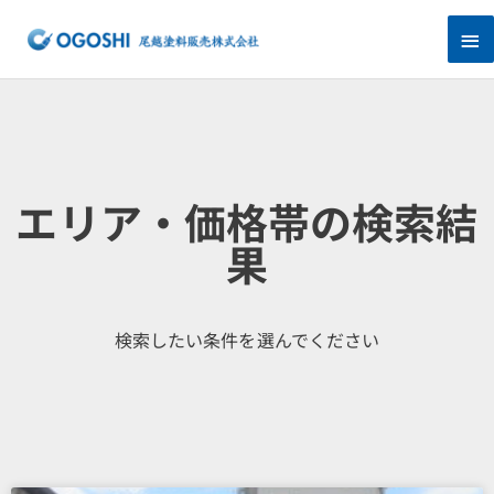
内
メ
容
を
イ
ス
キ
ン
ッ
プ
メ
ニ
エリア・価格帯の検索結
ュ
果
ー
検索したい条件を選んでください