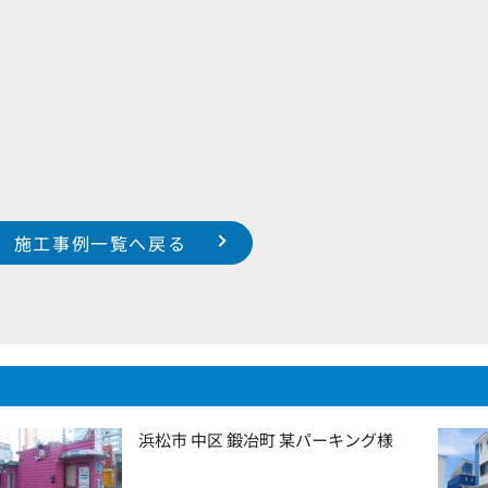
施工事例一覧へ戻る
浜松市 中区 鍛冶町 某パーキング様