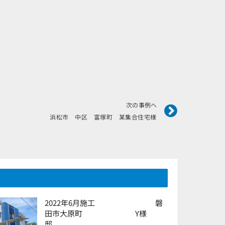
Next
次の事例へ
浜松市 中区 富塚町 某集合住宅様
2022年6月施工 磐
田市大原町 Y様
邸