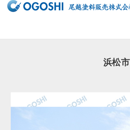
内
容
を
ス
キ
ッ
プ
浜松市