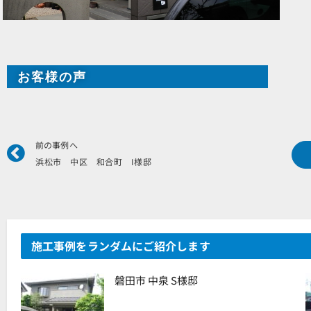
お客様の声
Prev
前の事例へ
浜松市 中区 和合町 I様邸
施工事例をランダムにご紹介します
磐田市 中泉 S様邸