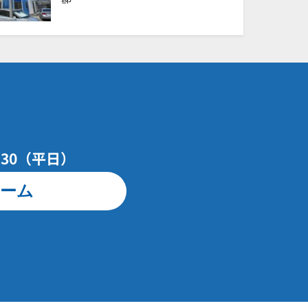
7：30（平日）
ーム