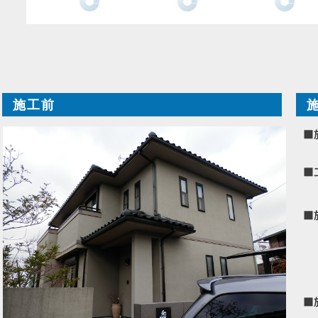
施工前
■
■
■
■