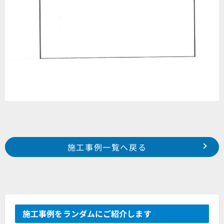
Prev
前の事例へ
次の事例へ
施工事例一覧へ戻る
2025年4月施工 浜松市中央区深萩町 N様邸
2025年5月施工 磐田市加茂 S様邸
施工事例をランダムにご紹介します