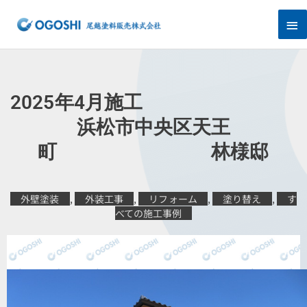
内
メ
容
を
イ
ス
キ
ン
ッ
プ
メ
2025年4月施工
ニ
浜松市中央区天王
町 林様邸
ュ
ー
外壁塗装
,
外装工事
,
リフォーム
,
塗り替え
,
す
べての施工事例