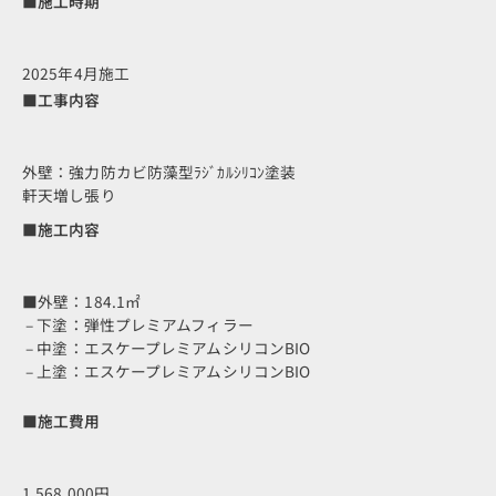
■施工時期
2025年4月施工
■工事内容
外壁：強力防カビ防藻型ﾗｼﾞｶﾙｼﾘｺﾝ塗装
軒天増し張り
■施工内容
■外壁：184.1㎡
– 下塗：弾性プレミアムフィラー
– 中塗：エスケープレミアムシリコンBIO
– 上塗：エスケープレミアムシリコンBIO
■施工費用
1,568,000円