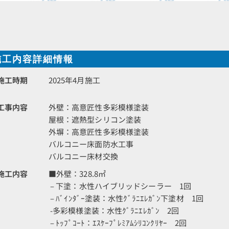
施工内容詳細情報
施工時期
2025年4月施工
工事内容
外壁：高意匠性多彩模様塗装
屋根：遮熱型シリコン塗装
外塀：高意匠性多彩模様塗装
バルコニー床面防水工事
バルコニー床材交換
施工内容
■外壁：328.8㎡
– 下塗：水性ハイブリッドシーラー 1回
– ﾊﾞｲﾝﾀﾞｰ塗装：水性ｸﾞﾗﾆｴﾚｶﾞﾝ下塗材 1回
-多彩模様塗装：水性ｸﾞﾗﾆｴﾚｶﾞﾝ 2回
– ﾄｯﾌﾟｺｰﾄ：ｴｽｹｰﾌﾟﾚﾐｱﾑｼﾘｺﾝｸﾘﾔｰ 2回