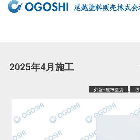
内
容
を
ス
キ
ッ
プ
2025年4月施工
外壁+屋根塗装
,
防