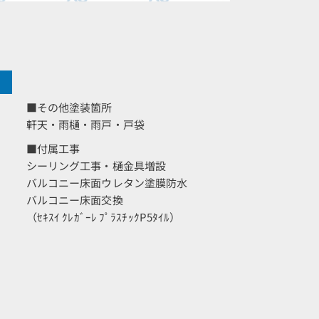
■その他塗装箇所
軒天・雨樋・雨戸・戸袋
■付属工事
シーリング工事・樋金具増設
バルコニー床面ウレタン塗膜防水
バルコニー床面交換
（ｾｷｽｲ ｸﾚｶﾞｰﾚ ﾌﾟﾗｽﾁｯｸP5ﾀｲﾙ）