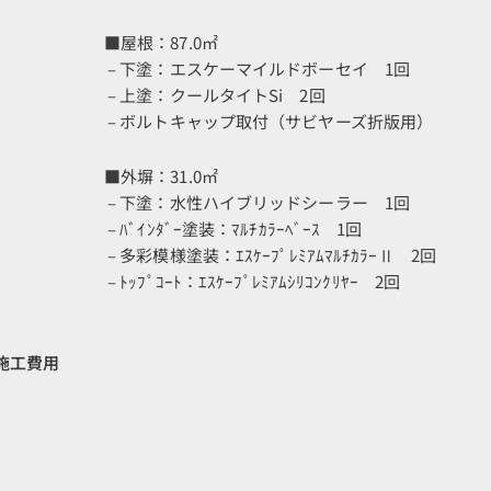
■屋根：87.0㎡
– 下塗：エスケーマイルドボーセイ 1回
– 上塗：クールタイトSi 2回
– ボルトキャップ取付（サビヤーズ折版用）
■外塀：31.0㎡
– 下塗：水性ハイブリッドシーラー 1回
– ﾊﾞｲﾝﾀﾞｰ塗装：ﾏﾙﾁｶﾗｰﾍﾞｰｽ 1回
– 多彩模様塗装：ｴｽｹｰﾌﾟﾚﾐｱﾑﾏﾙﾁｶﾗｰⅡ 2回
– ﾄｯﾌﾟｺｰﾄ：ｴｽｹｰﾌﾟﾚﾐｱﾑｼﾘｺﾝｸﾘﾔｰ 2回
施工費用