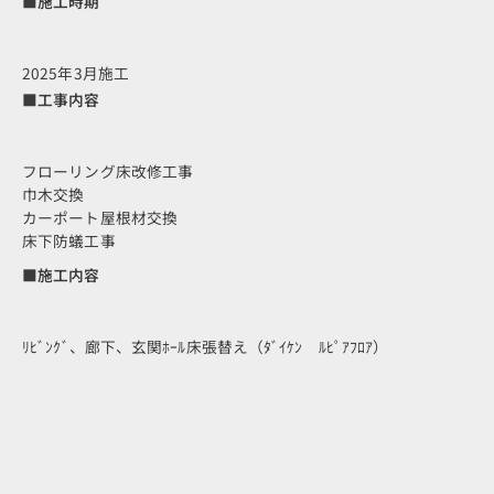
■施工時期
2025年3月施工
■工事内容
フローリング床改修工事
巾木交換
カーポート屋根材交換
床下防蟻工事
■施工内容
ﾘﾋﾞﾝｸﾞ、廊下、玄関ﾎｰﾙ床張替え（ﾀﾞｲｹﾝ ﾙﾋﾟｱﾌﾛｱ）