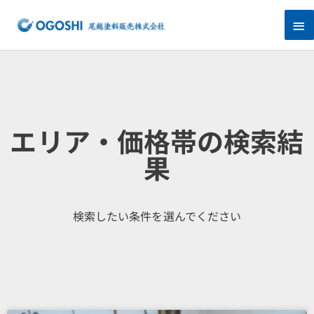
内
メ
容
を
イ
ス
キ
ン
ッ
プ
メ
ニ
エリア・価格帯の検索結
ュ
果
ー
検索したい条件を選んでください