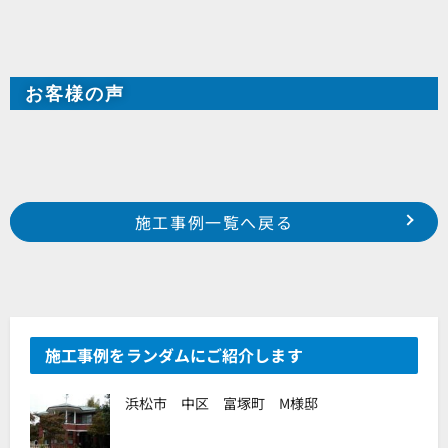
お客様の声
Prev
前の事例へ
次の事例へ
施工事例一覧へ戻る
2024年1月施工 浜松市中央区寺脇町 T様邸
2024年2月施工 浜松市中央区鴨江 M様邸
施工事例をランダムにご紹介します
浜松市 中区 富塚町 M様邸