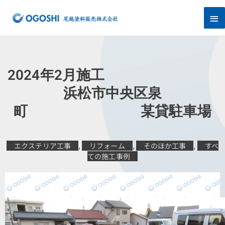
内
メ
容
を
イ
ス
キ
ン
ッ
プ
メ
2024年2月施工
ニ
浜松市中央区泉
町 某貸駐車場
ュ
ー
エクステリア工事
,
リフォーム
,
そのほか工事
,
すべ
ての施工事例