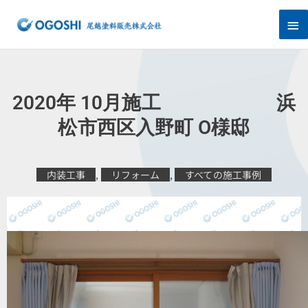
内
メ
容
を
イ
ス
キ
ン
ッ
プ
メ
2020年 10月施工 浜
ニ
松市西区入野町 O様邸
ュ
内装工事
,
リフォーム
,
すべての施工事例
ー