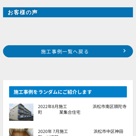
お客様の声
Prev
前の事例へ
次の事例へ
施工事例一覧へ戻る
2020年 7月施工 浜松市南区若林町 H様邸
2020年11月施工 掛川市板沢 S様事務所
施工事例をランダムにご紹介します
2022年8月施工 浜松市南区頭陀寺
町 某集合住宅
2020年 7月施工 浜松市中区神田