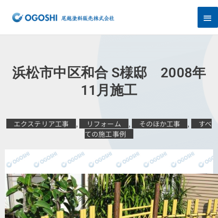
内
メ
容
を
イ
ス
キ
ン
ッ
プ
メ
浜松市中区和合 S様邸 2008年
ニ
11月施工
ュ
エクステリア工事
,
リフォーム
,
そのほか工事
,
すべ
ー
ての施工事例