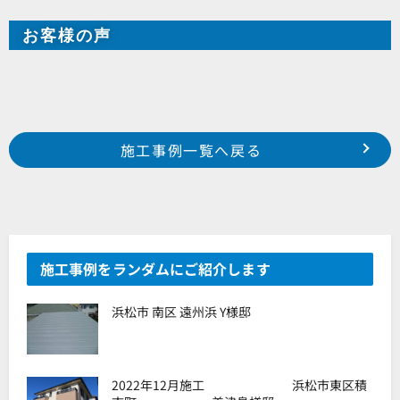
お客様の声
Prev
前の事例へ
次の事例へ
施工事例一覧へ戻る
浜松市中区鴨江 I様邸
浜松市中区元城 O様邸
施工事例をランダムにご紹介します
浜松市 南区 遠州浜 Y様邸
2022年12月施工 浜松市東区積