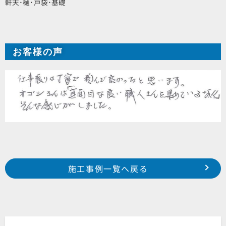
軒天･樋･戸袋･基礎
お客様の声
Prev
前の事例へ
次の事例へ
施工事例一覧へ戻る
浜松市 中区 萩丘町 I様邸
浜松市 南区 立野町 S様邸