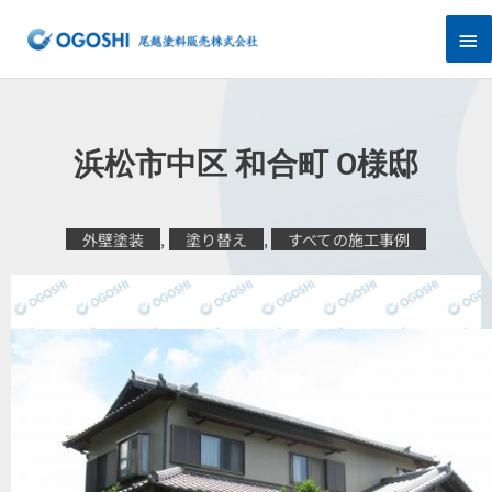
内
メ
容
を
イ
ス
キ
ン
ッ
プ
メ
浜松市中区 和合町 O様邸
ニ
ュ
外壁塗装
,
塗り替え
,
すべての施工事例
ー