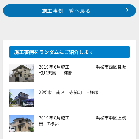
Prev
前の事例へ
次の事例へ
施工事例一覧へ戻る
浜松市 浜北区 上島 良原様邸
浜松市 西区 篠原町 S様邸
施工事例をランダムにご紹介します
2019年 6月施工 浜松市西区舞阪
町弁天島 U様邸
浜松市 南区 寺脇町 H様邸
2019年 8月施工 浜松市中区上浅
田 T様邸