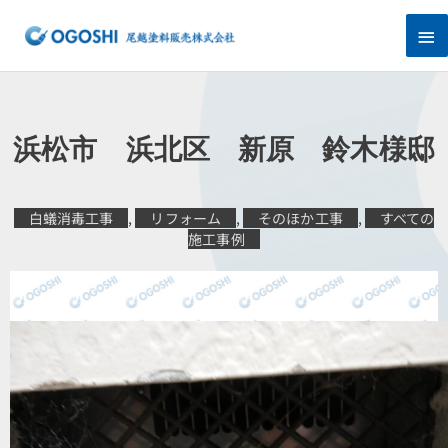
内
メ
容
を
イ
ス
キ
ン
ッ
プ
メ
浜松市 浜北区 新原 鈴木様邸
ニ
ュ
白蟻消毒工事
,
リフォーム
,
そのほか工事
,
すべての
施工事例
ー