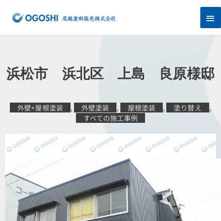
内
メ
容
を
イ
ス
キ
ン
ッ
プ
メ
浜松市 浜北区 上島 良原様邸
ニ
ュ
外壁+屋根塗装
,
外壁塗装
,
屋根塗装
,
塗り替え
,
すべての施工事例
ー