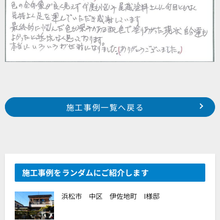
Prev
前の事例へ
次の事例へ
施工事例一覧へ戻る
浜松市 中区 萩丘町 T様邸
浜松市 浜北区 新原 鈴木様邸
施工事例をランダムにご紹介します
浜松市 中区 伊佐地町 I様邸