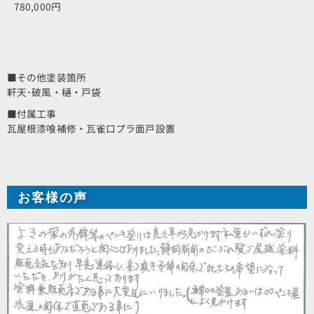
780,000円
■その他塗装箇所
軒天･破風・樋・戸袋
■付属工事
瓦屋根漆喰補修・瓦雀口プラ面戸設置
お客様の声