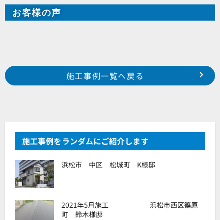
お客様の声
Prev
前の事例へ
次の事例へ
施工事例一覧へ戻る
浜松市 南区 瓜内町 I様邸
浜松市 中区 瓜内町 M様邸
施工事例をランダムにご紹介します
浜松市 中区 松城町 K様邸
2021年5月施工 浜松市西区篠原
町 鈴木様邸