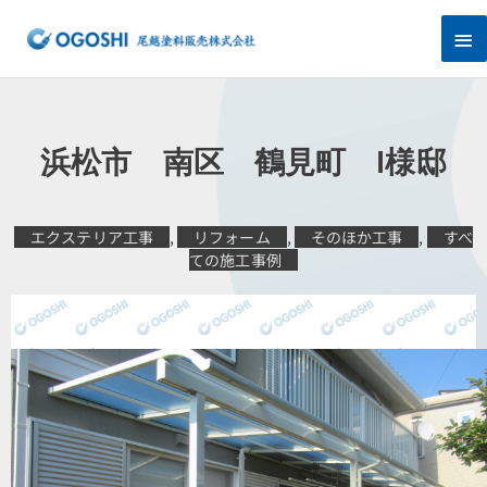
内
メ
容
を
イ
ス
キ
ン
ッ
プ
メ
浜松市 南区 鶴見町 I様邸
ニ
ュ
エクステリア工事
,
リフォーム
,
そのほか工事
,
すべ
ての施工事例
ー