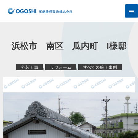
内
メ
容
を
イ
ス
キ
ン
ッ
プ
メ
浜松市 南区 瓜内町 I様邸
ニ
ュ
外装工事
,
リフォーム
,
すべての施工事例
ー