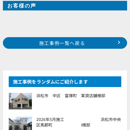
お客様の声
Prev
前の事例へ
次の事例へ
施工事例一覧へ戻る
浜松市 中区 山手町 K様邸
浜松市 南区 鶴見町 I様邸
施工事例をランダムにご紹介します
浜松市 中区 富塚町 某貸店舗様邸
2026年5月施工 浜松市中央
区馬郡町 I様邸