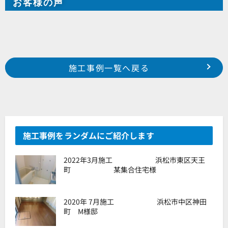
お客様の声
Prev
前の事例へ
次の事例へ
施工事例一覧へ戻る
浜松市 南区 米津町 H様邸
浜松市 南区 白羽町 O様邸
施工事例をランダムにご紹介します
2022年3月施工 浜松市東区天王
町 某集合住宅様
2020年 7月施工 浜松市中区神田
町 M様邸