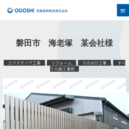
内
メ
容
を
イ
ス
キ
ン
ッ
プ
メ
磐田市 海老塚 某会社様
ニ
ュ
エクステリア工事
,
リフォーム
,
そのほか工事
,
すべ
ての施工事例
ー