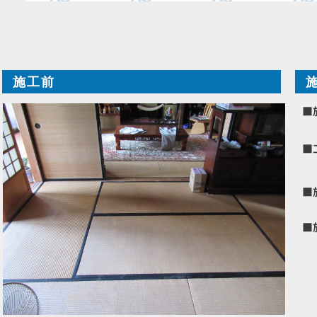
施工前
■
■
■
■