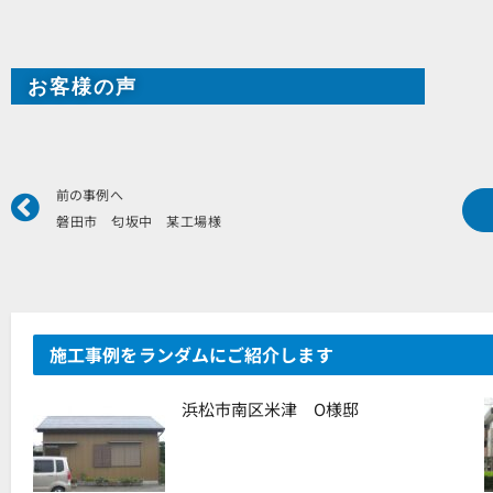
お客様の声
Prev
前の事例へ
磐田市 匂坂中 某工場様
施工事例をランダムにご紹介します
浜松市南区米津 O様邸