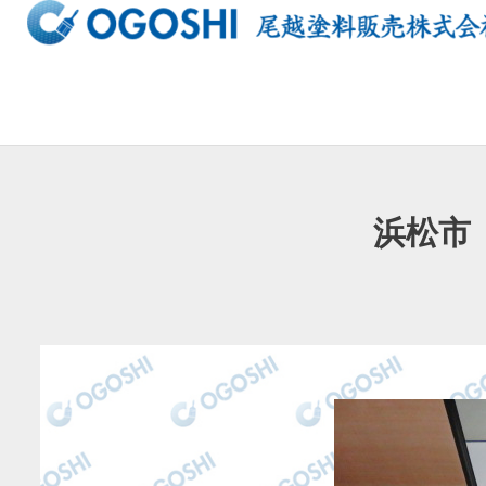
内
容
を
ス
キ
ッ
プ
浜松市