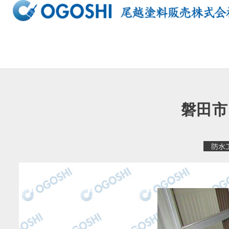
内
容
を
ス
キ
ッ
プ
磐田市
防水