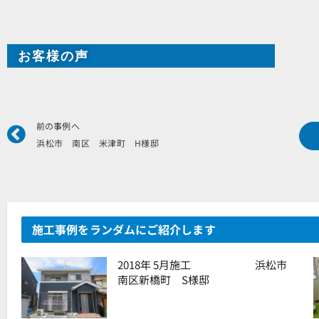
お客様の声
Prev
前の事例へ
浜松市 南区 米津町 H様邸
施工事例をランダムにご紹介します
2018年 5月施工 浜松市
南区新橋町 S様邸