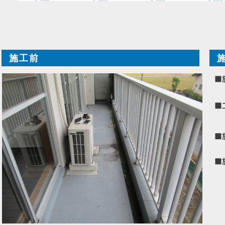
施工前
■
■
■
■