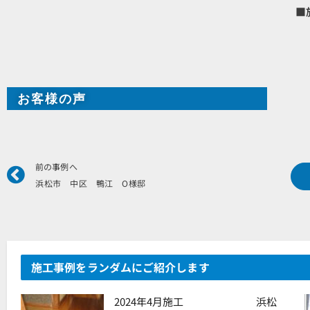
■
お客様の声
Prev
前の事例へ
浜松市 中区 鴨江 O様邸
施工事例をランダムにご紹介します
2024年4月施工 浜松