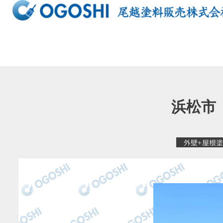
内
容
を
ス
キ
ッ
プ
浜松市
外壁+屋根