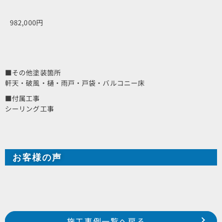
982,000円
■その他塗装箇所
軒天・破風・樋・雨戸・戸袋・バルコニー床
■付属工事
シーリング工事
お客様の声
Prev
前の事例へ
次の事例へ
施工事例一覧へ戻る