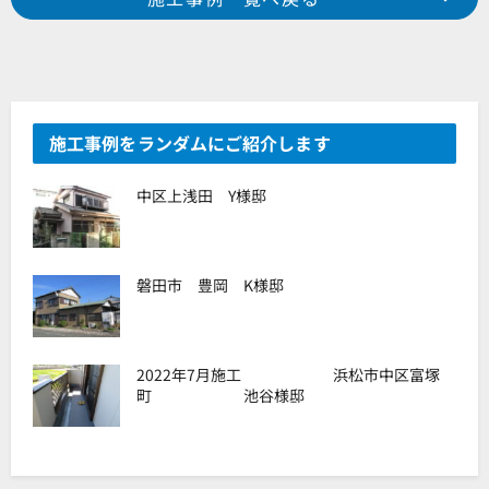
2018年 5月施工 浜松市浜北区本沢合 M様邸
2018年 5月施工 磐田市草崎 S様邸
施工事例をランダムにご紹介します
中区上浅田 Y様邸
磐田市 豊岡 K様邸
2022年7月施工 浜松市中区富塚
町 池谷様邸