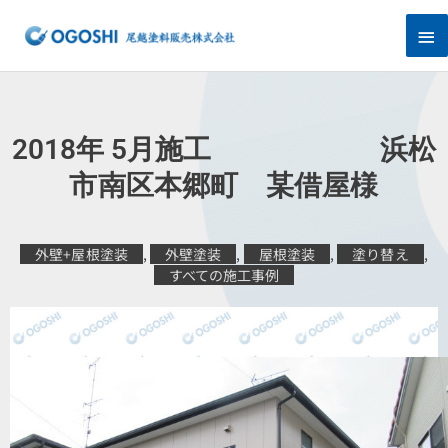
内
メ
容
を
イ
ス
キ
ン
ッ
プ
メ
2018年 5月施工 浜松
ニ
市南区本郷町 某借屋様
ュ
外壁+屋根塗装
,
外壁塗装
,
屋根塗装
,
塗り替え
,
ー
すべての施工事例