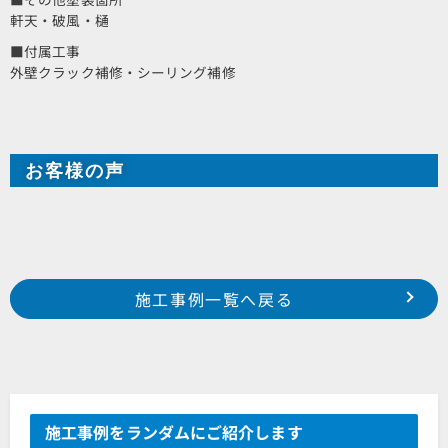
軒天・破風・樋
■付属工事
外壁クラック補修・シーリング補修
お客様の声
Prev
前の事例へ
次の事例へ
施工事例一覧へ戻る
2018年 4月施工 浜松市中区助信町 S様邸
2018年 5月施工 浜松市浜北区本沢合 M様邸
施工事例をランダムにご紹介します