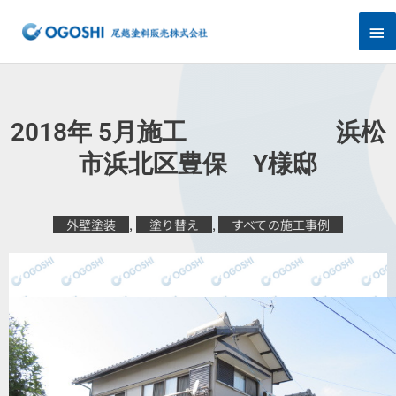
内
メ
容
を
イ
ス
キ
ン
ッ
プ
メ
2018年 5月施工 浜松
ニ
市浜北区豊保 Y様邸
ュ
外壁塗装
,
塗り替え
,
すべての施工事例
ー