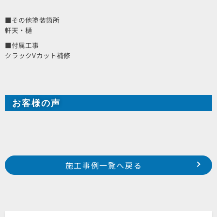
■その他塗装箇所
軒天・樋
■付属工事
クラックVカット補修
お客様の声
Prev
前の事例へ
次の事例へ
施工事例一覧へ戻る
2018年 5月施工 浜松市浜北区豊保 Y様邸
2018年 5月施工 浜松市南区本郷町 某借屋様