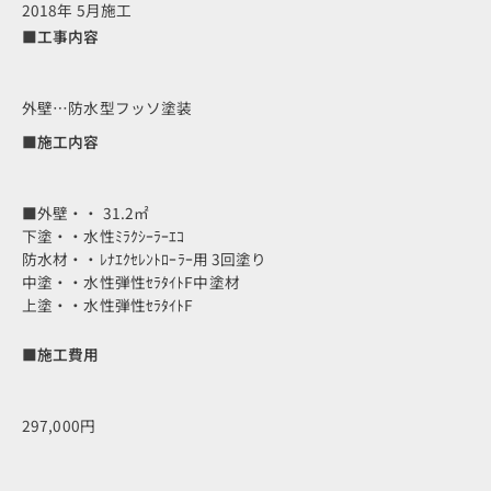
2018年 5月施工
■工事内容
外壁…防水型フッソ塗装
■施工内容
■外壁・・ 31.2㎡
下塗・・水性ﾐﾗｸｼｰﾗｰｴｺ
防水材・・ﾚﾅｴｸｾﾚﾝﾄﾛｰﾗｰ用 3回塗り
中塗・・水性弾性ｾﾗﾀｲﾄF中塗材
上塗・・水性弾性ｾﾗﾀｲﾄF
■施工費用
297,000円