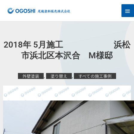
内
メ
容
を
イ
ス
キ
ン
ッ
プ
メ
2018年 5月施工 浜松
ニ
市浜北区本沢合 M様邸
ュ
外壁塗装
,
塗り替え
,
すべての施工事例
ー