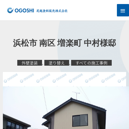
内
メ
容
を
イ
ス
キ
ン
ッ
プ
メ
浜松市 南区 増楽町 中村様邸
ニ
ュ
外壁塗装
,
塗り替え
,
すべての施工事例
ー