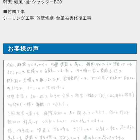
軒天･破風･樋･シャッターBOX
■付属工事
シーリング工事･外壁修繕･台風被害修復工事
お客様の声