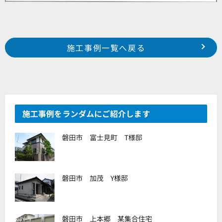
Prev
前の事例へ
次の事例へ
施工事例一覧へ戻る
浜松市 中区 鴨江町 N様邸
浜松市 南区 若林町 S様邸
施工事例をランダムにご紹介します
磐田市 富士見町 T様邸
磐田市 加茂 Y様邸
磐田市 上本郷 某集合住宅