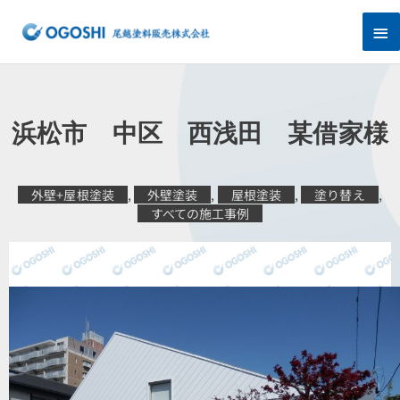
内
メ
容
を
イ
ス
キ
ン
ッ
プ
メ
浜松市 中区 西浅田 某借家様
ニ
ュ
外壁+屋根塗装
,
外壁塗装
,
屋根塗装
,
塗り替え
,
すべての施工事例
ー