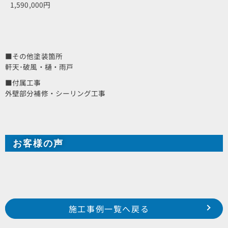
1,590,000円
■その他塗装箇所
軒天･破風・樋・雨戸
■付属工事
外壁部分補修・シーリング工事
お客様の声
Prev
前の事例へ
次の事例へ
施工事例一覧へ戻る
浜松市 浜北区 於呂 U様邸
浜松市 南区 白羽町 O様邸