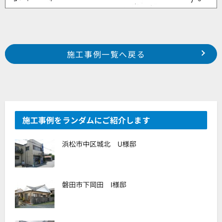
Prev
前の事例へ
次の事例へ
施工事例一覧へ戻る
浜松市南区楊子町 S様邸
浜松市中区鴨江町 N様邸
施工事例をランダムにご紹介します
浜松市中区城北 U様邸
磐田市下岡田 I様邸