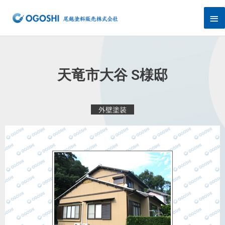
内
メ
容
を
イ
ス
キ
ン
ッ
プ
メ
天竜市大谷 S様邸
ニ
ュ
外壁塗装
ー