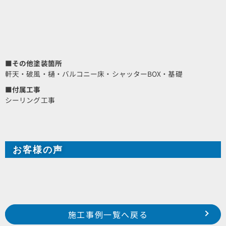
■その他塗装箇所
軒天・破風・樋・バルコニー床・シャッターBOX・基礎
■付属工事
シーリング工事
お客様の声
Prev
前の事例へ
次の事例へ
施工事例一覧へ戻る
2020年11月施工 浜松市西区篠原町 某集合住宅様
2020年 12月施工 浜松市南区若林町 T様邸