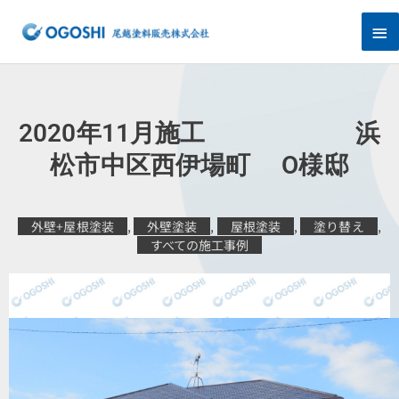
内
メ
容
を
イ
ス
キ
ン
ッ
プ
メ
2020年11月施工 浜
ニ
松市中区西伊場町 O様邸
ュ
外壁+屋根塗装
,
外壁塗装
,
屋根塗装
,
塗り替え
,
ー
すべての施工事例