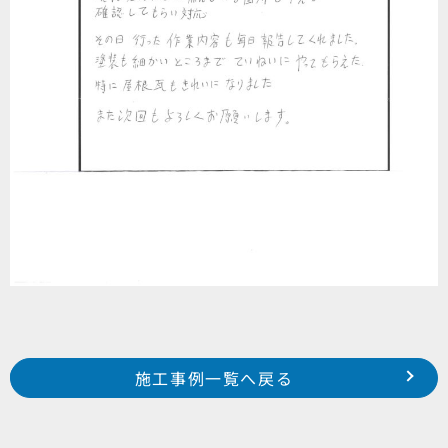
Prev
前の事例へ
次の事例へ
施工事例一覧へ戻る
2023年12月施工 浜松市中区広沢 S様邸
2023年12月施工 浜松市中区蜆塚 H様邸