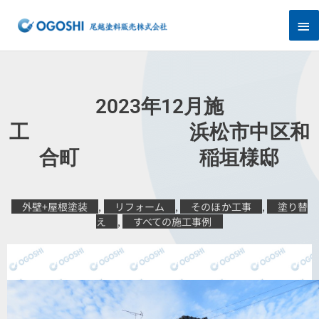
内
メ
容
を
イ
ス
キ
ン
ッ
プ
メ
2023年12月施
ニ
工 浜松市中区和
合町 稲垣様邸
ュ
ー
外壁+屋根塗装
,
リフォーム
,
そのほか工事
,
塗り替
え
,
すべての施工事例