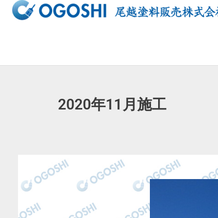
内
容
を
ス
キ
ッ
プ
2020年11月施