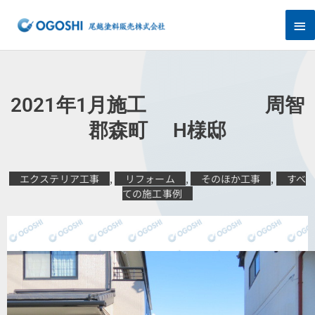
内
メ
容
を
イ
ス
キ
ン
ッ
プ
メ
2021年1月施工 周智
ニ
郡森町 H様邸
ュ
エクステリア工事
,
リフォーム
,
そのほか工事
,
すべ
ー
ての施工事例