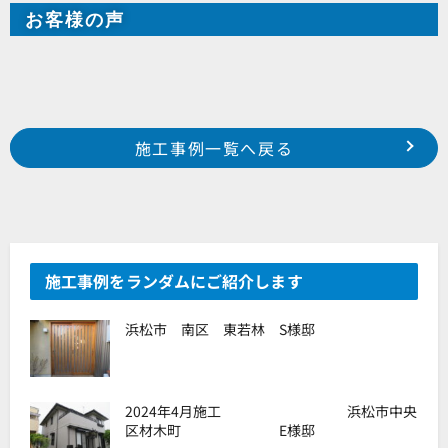
お客様の声
Prev
前の事例へ
次の事例へ
施工事例一覧へ戻る
2021年1月施工 浜松市浜北区中瀬 T様邸
2021年1月施工 浜松市中区高林 とよだ整体様
施工事例をランダムにご紹介します
浜松市 南区 東若林 S様邸
2024年4月施工 浜松市中央
区材木町 E様邸