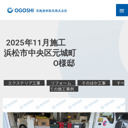
内
メ
容
を
イ
ス
キ
ン
ッ
プ
メ
2025年11月施工
ニ
浜松市中央区元城町
O様邸
ュ
ー
エクステリア工事
,
リフォーム
,
そのほか工事
,
すべ
ての施工事例