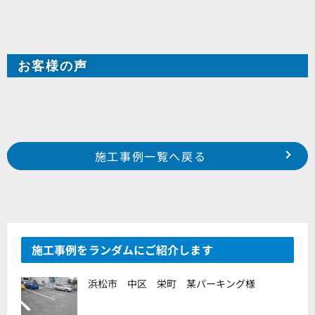
お客様の声
Prev
前の事例へ
次の事例へ
施工事例一覧へ戻る
2025年10月施工 磐田市上野部 N様邸
2025年11月施工 浜松市中央区小豆餅 某集合住宅様
施工事例をランダムにご紹介します
浜松市 中区 栄町 某パーキング様