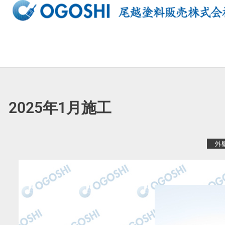
内
容
を
ス
キ
ッ
プ
2025年1月施工
外