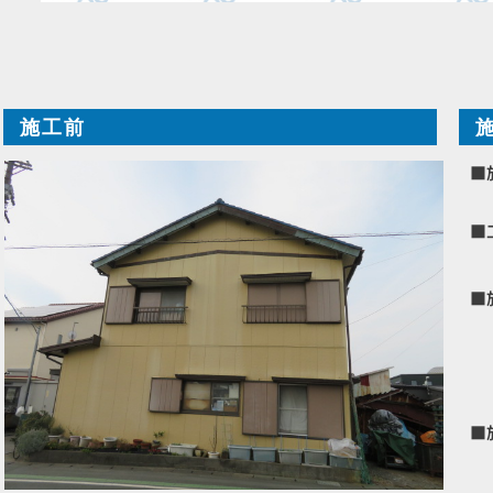
施工前
■
■
■
■