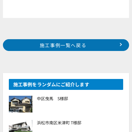
Prev
前の事例へ
次の事例へ
施工事例一覧へ戻る
2018年 4月施工 湖西市新居町新居 W様邸
2018年 4月施工 浜松市中区神田町 N様邸
施工事例をランダムにご紹介します
中区曳馬 S様邸
浜松市南区米津町 T様邸