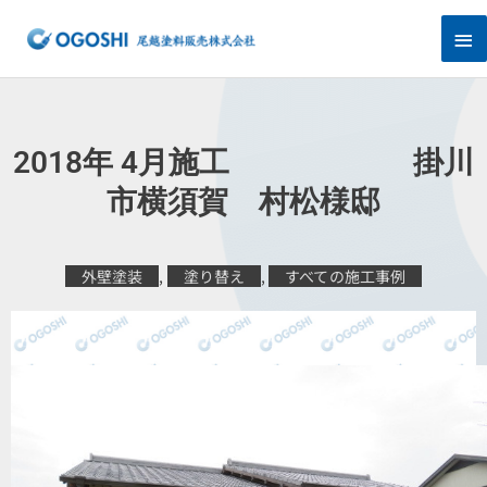
内
メ
容
を
イ
ス
キ
ン
ッ
プ
メ
2018年 4月施工 掛川
ニ
市横須賀 村松様邸
ュ
外壁塗装
,
塗り替え
,
すべての施工事例
ー