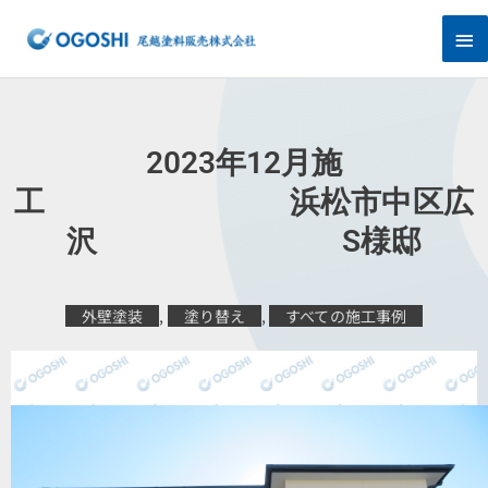
内
メ
容
を
イ
ス
キ
ン
ッ
プ
メ
2023年12月施
ニ
工 浜松市中区広
沢 S様邸
ュ
ー
外壁塗装
,
塗り替え
,
すべての施工事例