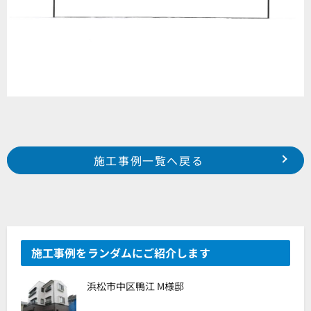
Prev
前の事例へ
次の事例へ
施工事例一覧へ戻る
2023年12月施工 浜松市中区広沢 I様邸
2023年12月施工 浜松市中区和合町 稲垣様邸
施工事例をランダムにご紹介します
浜松市中区鴨江 M様邸