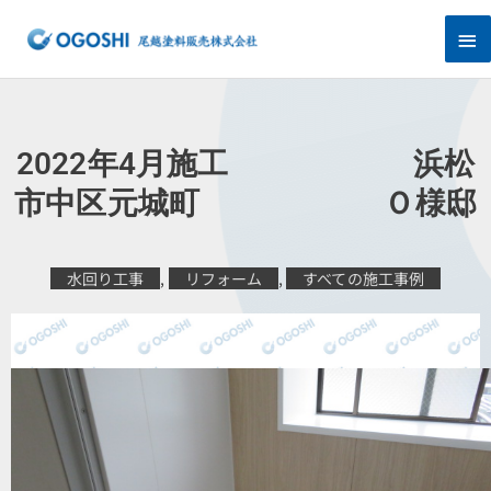
内
メ
容
を
イ
ス
キ
ン
ッ
プ
メ
2022年4月施工 浜松
ニ
市中区元城町 Ｏ様邸
ュ
水回り工事
,
リフォーム
,
すべての施工事例
ー