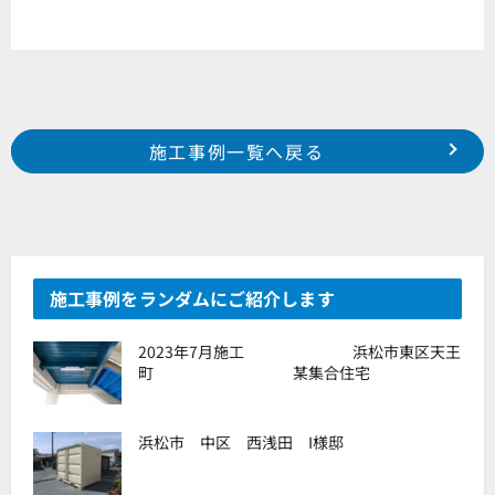
Prev
前の事例へ
次の事例へ
施工事例一覧へ戻る
2022年4月施工 浜松市北区新都田 Y様邸
2022年4月施工 浜松市西区湖東町 N様邸
施工事例をランダムにご紹介します
2023年7月施工 浜松市東区天王
町 某集合住宅
浜松市 中区 西浅田 I様邸