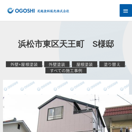
内
メ
容
を
イ
ス
キ
ン
ッ
プ
メ
浜松市東区天王町 S様邸
ニ
ュ
外壁+屋根塗装
,
外壁塗装
,
屋根塗装
,
塗り替え
,
すべての施工事例
ー