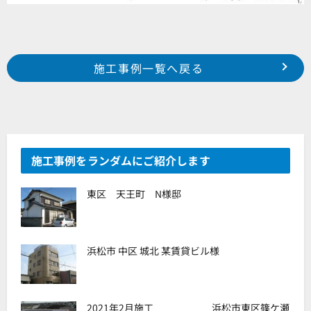
Prev
前の事例へ
次の事例へ
施工事例一覧へ戻る
浜松市東区下石田町 I様邸
浜松市中区向宿町 M様邸
施工事例をランダムにご紹介します
東区 天王町 N様邸
浜松市 中区 城北 某賃貸ビル様
2021年2月施工 浜松市東区篠ケ瀬