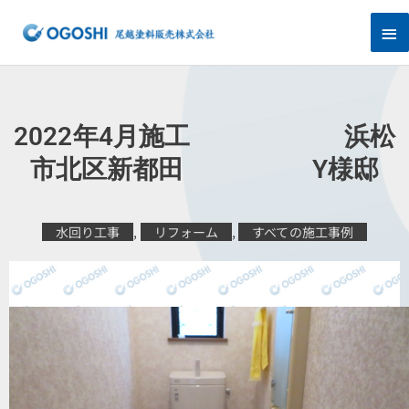
内
メ
容
を
イ
ス
キ
ン
ッ
プ
メ
2022年4月施工 浜松
ニ
市北区新都田 Y様邸
ュ
水回り工事
,
リフォーム
,
すべての施工事例
ー