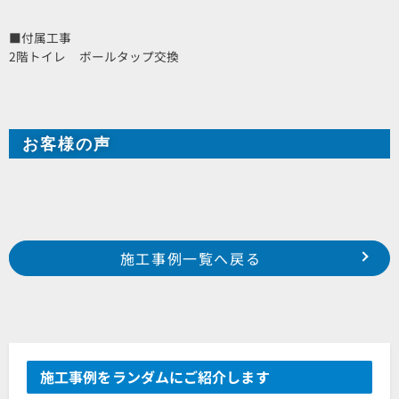
■付属工事
2階トイレ ボールタップ交換
お客様の声
Prev
前の事例へ
次の事例へ
施工事例一覧へ戻る
2022年4月施工 浜松市中区広沢町 S様邸
2022年4月施工 浜松市中区元城町 Ｏ様邸
施工事例をランダムにご紹介します