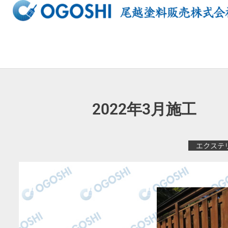
内
容
を
ス
キ
ッ
プ
2022年3月
エクステ