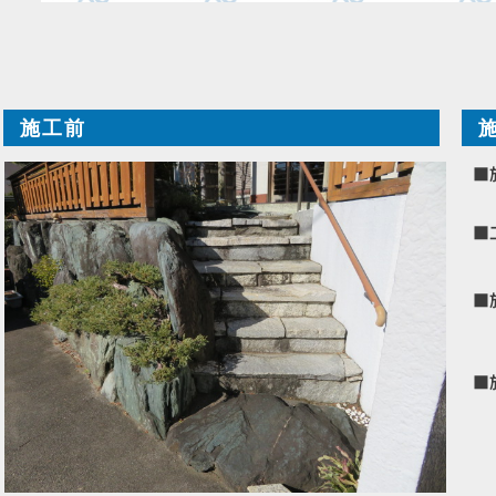
施工前
■
■
■
■