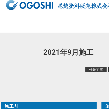
内
容
を
ス
キ
ッ
プ
2021年9月
外装工事
,
施工前