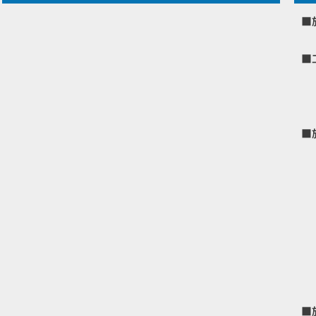
■
■
■
■