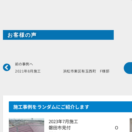
お客様の声
Prev
前の事例へ
2021年8月施工 浜松市東区有玉西町 F様邸
施工事例をランダムにご紹介します
2023年7月施工
磐田市見付 O