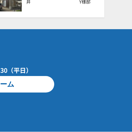
井 Y様邸
7：30（平日）
ーム