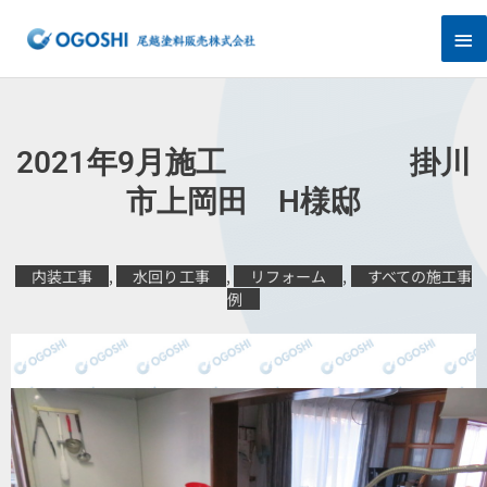
内
メ
容
を
イ
ス
キ
ン
ッ
プ
メ
2021年9月施工 掛川
ニ
市上岡田 H様邸
ュ
内装工事
,
水回り工事
,
リフォーム
,
すべての施工事
ー
例