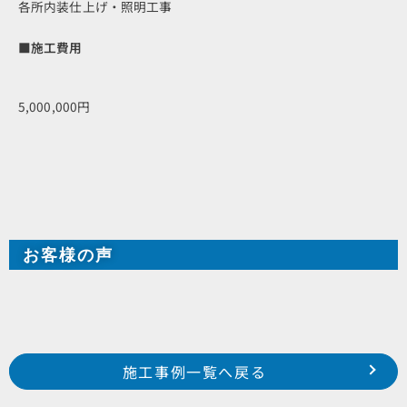
各所内装仕上げ・照明工事
■施工費用
5,000,000円
お客様の声
Prev
前の事例へ
次の事例へ
施工事例一覧へ戻る
2021年9月施工 浜松市南区楊子町 M様邸
2021年10月施工 浜松市中区上島 T様邸