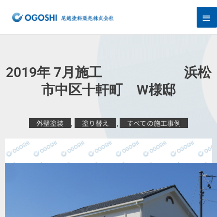
内
メ
容
を
イ
ス
キ
ン
ッ
プ
メ
2019年 7月施工 浜松
ニ
市中区十軒町 W様邸
ュ
外壁塗装
,
塗り替え
,
すべての施工事例
ー