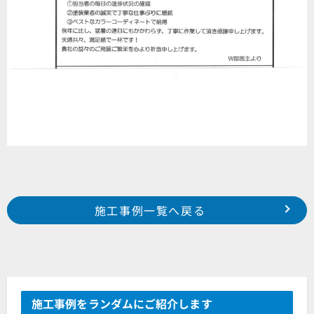
Prev
前の事例へ
次の事例へ
施工事例一覧へ戻る
2019年 7月施工 浜松市東区有玉台 S様邸
2019年 8月施工 浜松市南区三島町 O様邸
施工事例をランダムにご紹介します